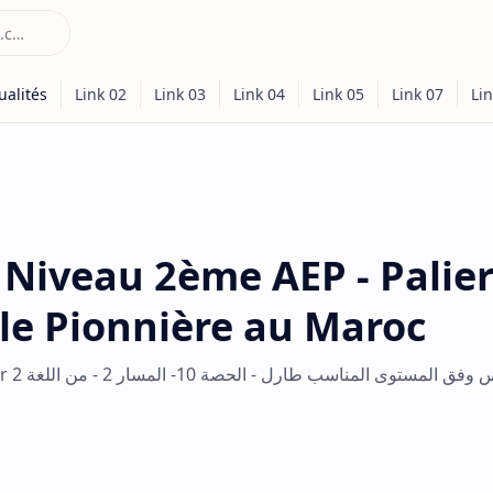
 Niveau 2ème AEP - Palier 
le Pionnière au Maroc
التدريس و