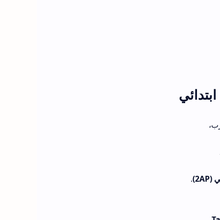
غرب
.
ي (2
T