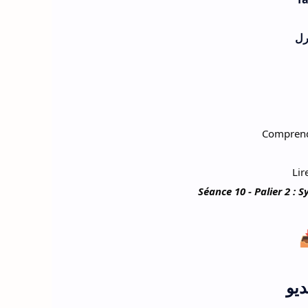
رل
Comprendr
Lir
Séance 10 - Palier 2 :
ديو