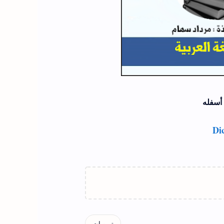
أسفله
Di