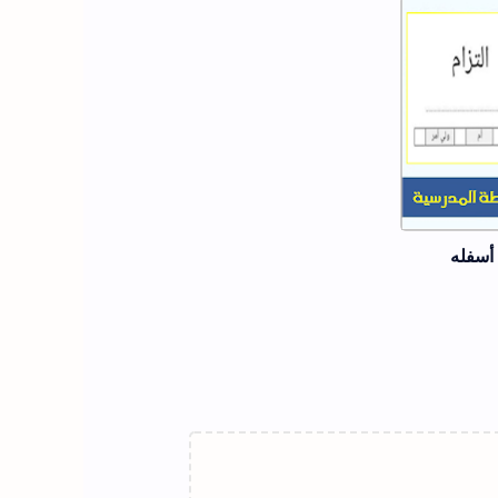
أسفله