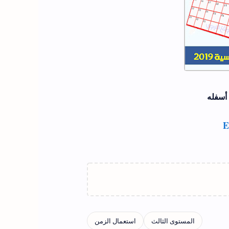
أسفله
E