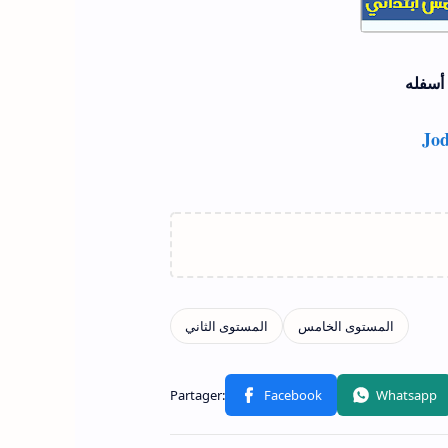
أسفله
Jod