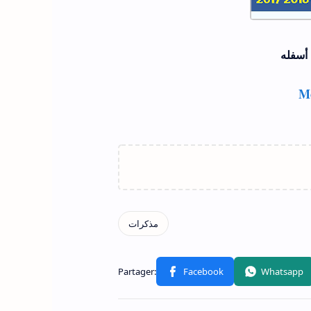
 أسفله
Mo